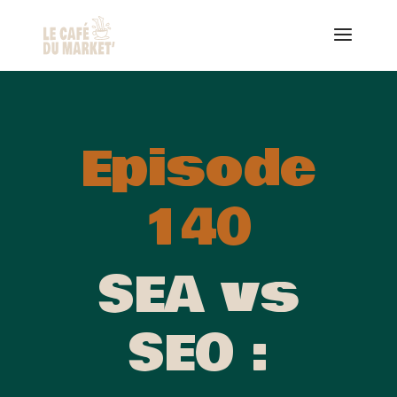
Episode
140
SEA vs
SEO :