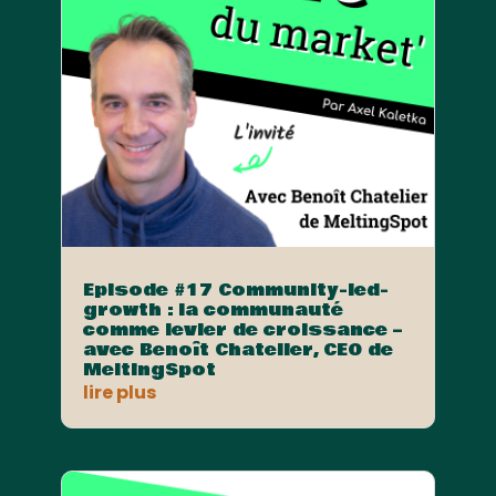
Episode #17 Community-led-
growth : la communauté
comme levier de croissance –
avec Benoît Chatelier, CEO de
MeltingSpot
lire plus