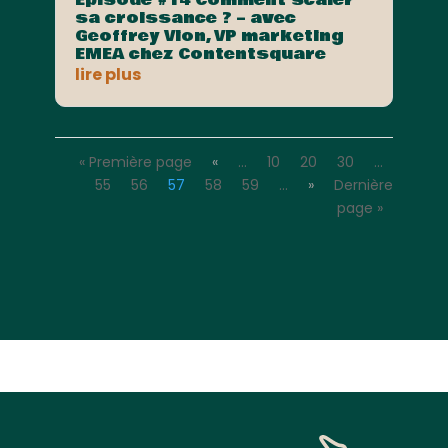
Episode #14 Comment scaler
sa croissance ? – avec
Geoffrey Vion, VP marketing
EMEA chez Contentsquare
lire plus
« Première page
«
…
10
20
30
…
55
56
57
58
59
…
»
Dernière
page »