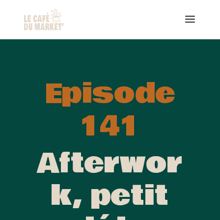
Episode
141
Afterwor
k, petit