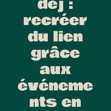
déj :
recréer
du lien
grâce
aux
événeme
nts en