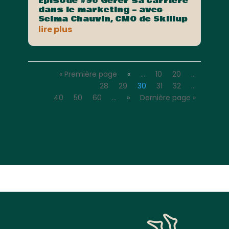
Episode #96 Gérer sa carrière
dans le marketing – avec
Selma Chauvin, CMO de Skillup
lire plus
« Première page
«
…
10
20
…
28
29
30
31
32
…
40
50
60
…
»
Dernière page »