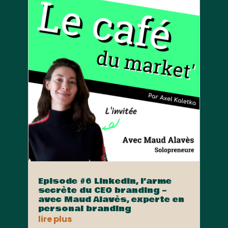
Episode #6 Linkedin, l’arme
secrète du CEO branding –
avec Maud Alavès, experte en
personal branding
lire plus