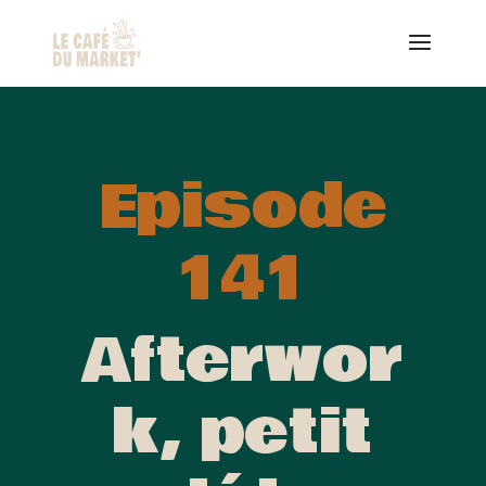
Episode
141
Afterwor
k, petit