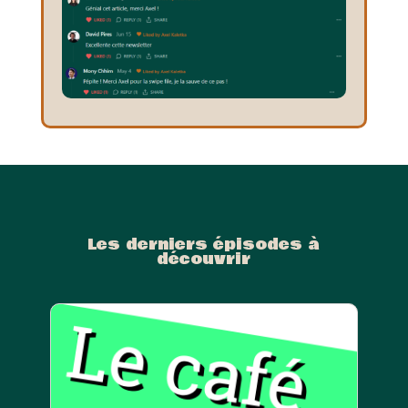
Les derniers épisodes à
découvrir