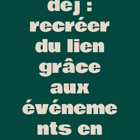
déj :
recréer
du lien
grâce
aux
événeme
nts en