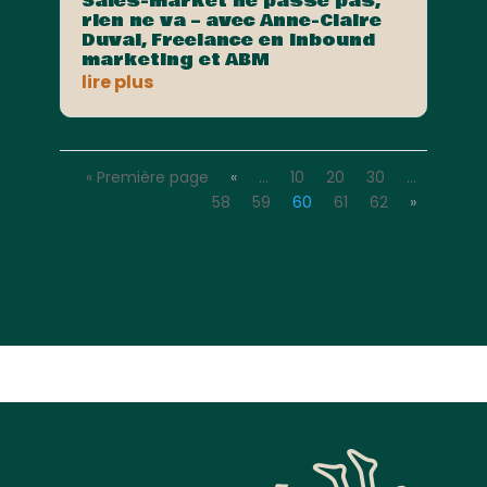
Sales-market ne passe pas,
rien ne va – avec Anne-Claire
Duval, Freelance en Inbound
marketing et ABM
lire plus
« Première page
«
…
10
20
30
…
58
59
60
61
62
»