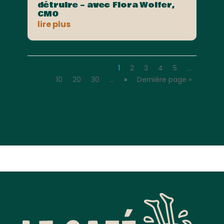
détruire – avec Flora Wolfer,
CMO
lire plus
1
2
3
4
5
…
10
20
30
…
»
Dernière page »