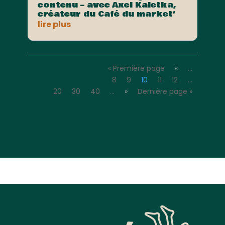
contenu – avec Axel Kaletka,
créateur du Café du market’
lire plus
« Première page
«
…
8
9
10
11
12
…
20
30
40
…
»
Dernière page »