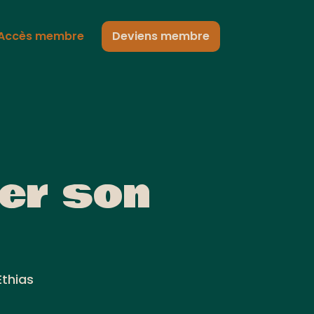
Accès membre
Deviens membre
ser son
Ethias