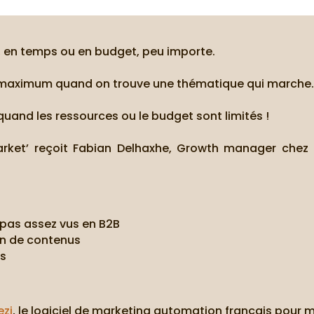
, en temps ou en budget, peu importe.
r le maximum quand on trouve une thématique qui marche
quand les ressources ou le budget sont limités !
rket’ reçoit Fabian Delhaxhe, Growth manager chez F
 pas assez vus en B2B
ion de contenus
ts
ezi
, le logiciel de marketing automation français pour 