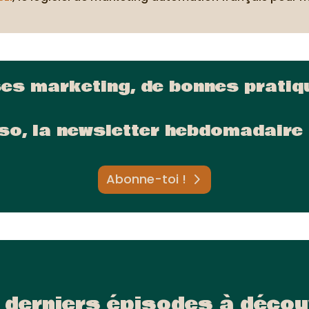
ses marketing, de bonnes pratiqu
so, la newsletter hebdomadaire 
Abonne-toi !
 derniers épisodes à décou