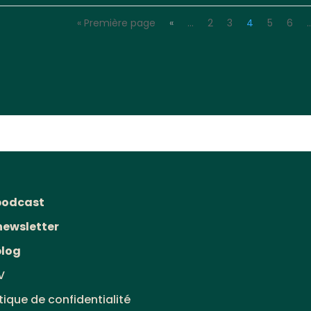
« Première page
«
…
2
3
4
5
6
podcast
newsletter
blog
V
itique de confidentialité