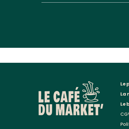
Le 
La 
Le 
CG
Pol