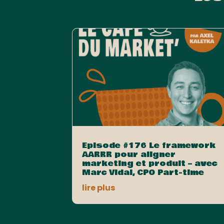
Episode #176 Le framework
AARRR pour aligner
marketing et produit – avec
Marc Vidal, CPO Part-time
lire plus