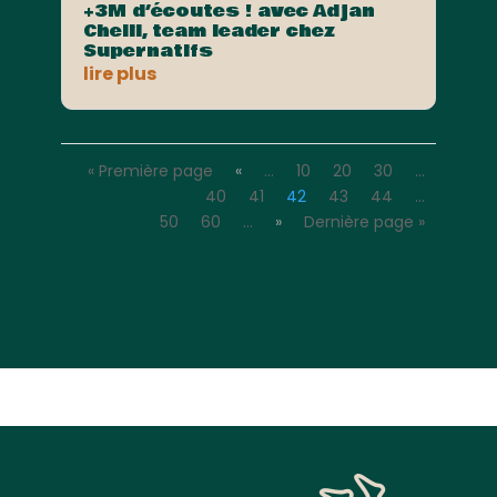
+3M d’écoutes ! avec Adjan
Chelil, team leader chez
Supernatifs
lire plus
« Première page
«
…
10
20
30
…
40
41
42
43
44
…
50
60
…
»
Dernière page »