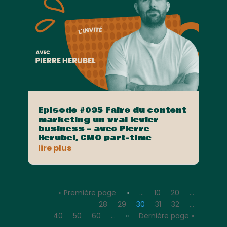
Episode #095 Faire du content
marketing un vrai levier
business – avec Pierre
Herubel, CMO part-time
lire plus
« Première page
«
…
10
20
…
28
29
30
31
32
…
40
50
60
…
»
Dernière page »