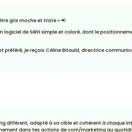
être gris moche et triste » 📢
un logiciel de SIRH simple et coloré, dont le positionn
 préféré, je reçois Céline Bitauld, directrice communi
ng différent, adapté à sa cible et cohérent à chaque in
nement dans tes actions de com/marketing au quotid