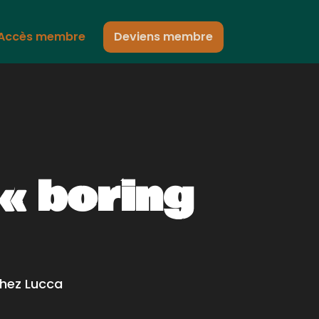
Accès membre
Deviens membre
« boring
chez Lucca