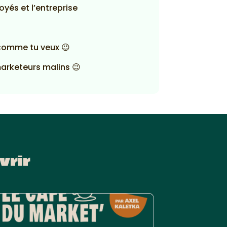
yés et l’entreprise
 comme tu veux 😉
marketeurs malins 😉
vrir