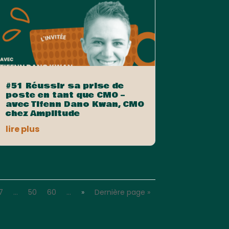
#51 Réussir sa prise de
poste en tant que CMO –
avec Tifenn Dano Kwan, CMO
chez Amplitude
lire plus
7
…
50
60
…
»
Dernière page »