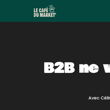
B2B ne 
Avec Céli