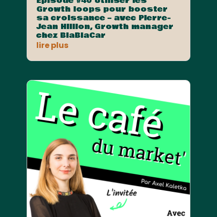
Episode #40 Utiliser les
Growth loops pour booster
sa croissance – avec Pierre-
Jean Hillion, Growth manager
chez BlaBlaCar
lire plus