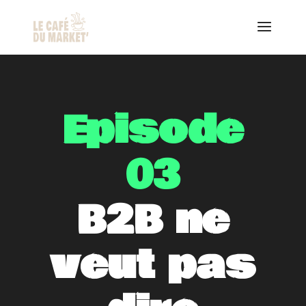
Episode
03
B2B ne
veut pas