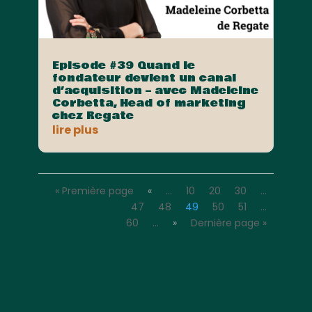
Episode #39 Quand le
fondateur devient un canal
d’acquisition – avec Madeleine
Corbetta, Head of marketing
chez Regate
lire plus
« Première page
«
…
10
20
30
…
47
48
49
50
51
…
60
…
»
Dernière page »