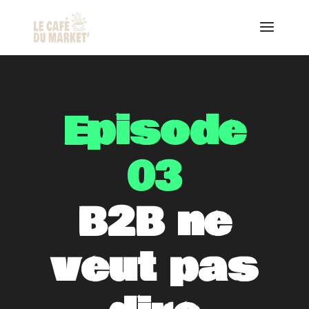
Episode
03
B2B ne
veut pas