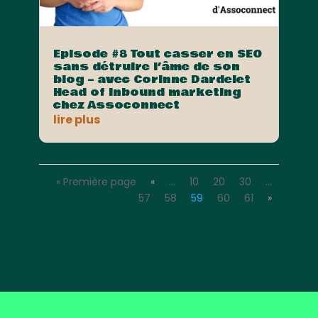
Episode #8 Tout casser en SEO
sans détruire l’âme de son
blog – avec Corinne Dardelet
Head of Inbound marketing
chez Assoconnect
lire plus
« Première page
«
…
10
20
30
…
57
58
59
60
61
»