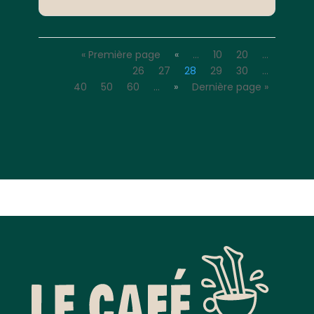
« Première page
«
…
10
20
…
26
27
28
29
30
…
40
50
60
…
»
Dernière page »