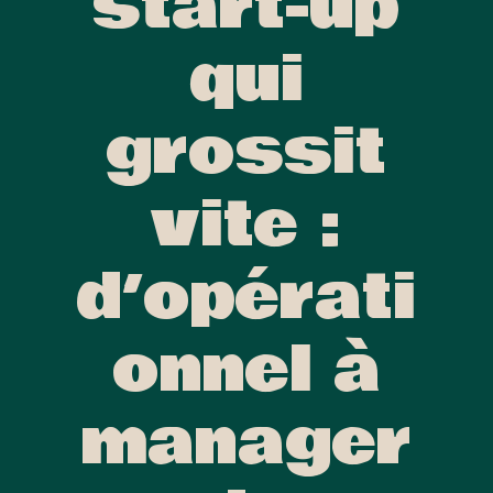
start-up
qui
grossit
vite :
d’opérati
onnel à
manager