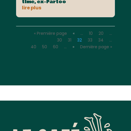
time, ex-Partoo
lire plus
« Première page
«
…
10
20
…
30
31
32
33
34
…
40
50
60
…
»
Dernière page »