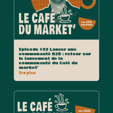
Episode #92 Lancer une
communauté B2B : retour sur
le lancement de la
communauté du Café du
market’
lire plus