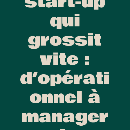
start-up
qui
grossit
vite :
d’opérati
onnel à
manager