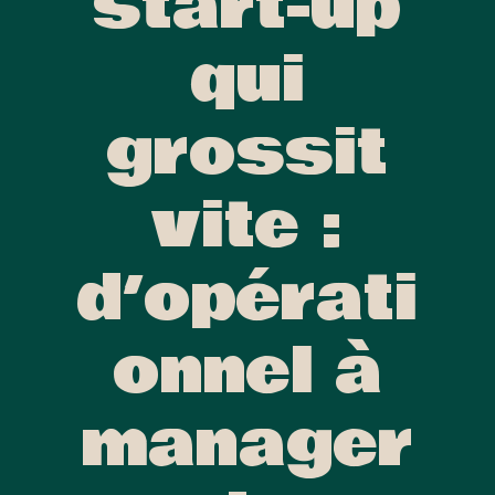
start-up
qui
grossit
vite :
d’opérati
onnel à
manager