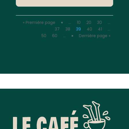
« Première page
«
…
10
20
30
…
37
38
39
40
41
…
50
60
…
»
Dernière page »