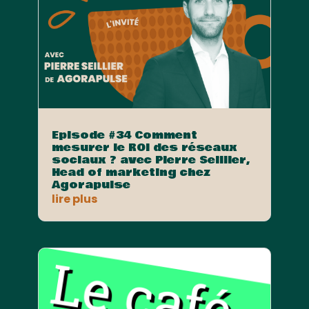
Episode #34 Comment
mesurer le ROI des réseaux
sociaux ? avec Pierre Seillier,
Head of marketing chez
Agorapulse
lire plus