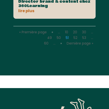
Director brand & content chez
360Learning
lire plus
« Première page
«
…
10
20
30
…
49
50
51
52
53
…
60
…
»
Dernière page »