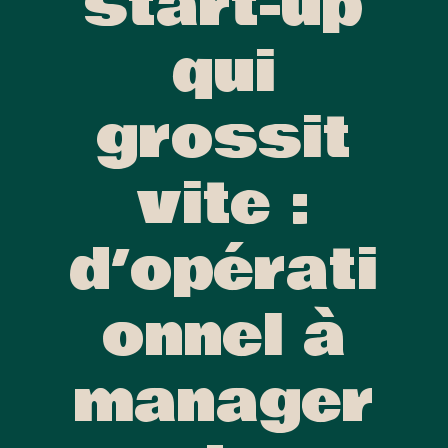
start-up
qui
grossit
vite :
d’opérati
onnel à
manager