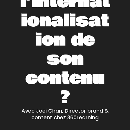
l’internat
ionalisat
ion de
son
contenu
?
Avec Joei Chan, Director brand &
content chez 360Learning