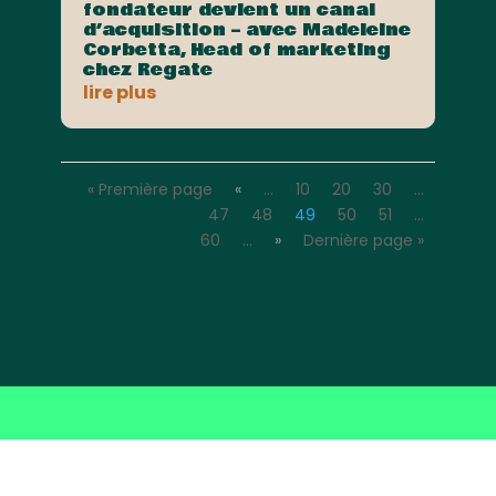
fondateur devient un canal
d’acquisition – avec Madeleine
Corbetta, Head of marketing
chez Regate
lire plus
« Première page
«
…
10
20
30
…
47
48
49
50
51
…
60
…
»
Dernière page »