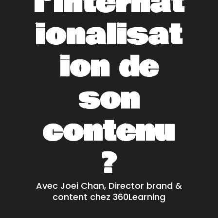
l’internat
ionalisat
ion de
son
contenu
?
Avec Joei Chan, Director brand &
content chez 360Learning