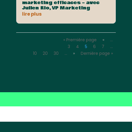
marketing efficaces – avec
Julien Rio, VP Marketing
lire plus
« Première page
«
…
3
4
5
6
7
…
10
20
30
…
»
Dernière page »