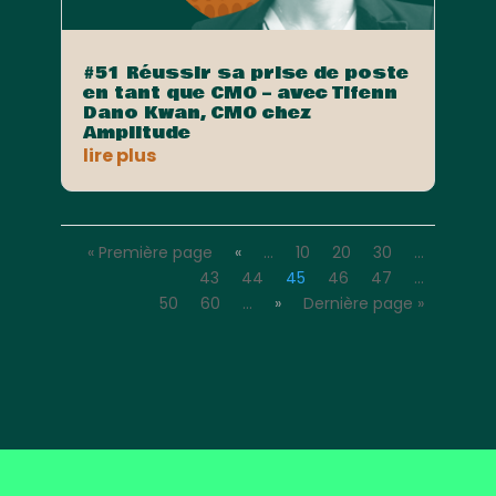
#51 Réussir sa prise de poste
en tant que CMO – avec Tifenn
Dano Kwan, CMO chez
Amplitude
lire plus
« Première page
«
…
10
20
30
…
43
44
45
46
47
…
50
60
…
»
Dernière page »