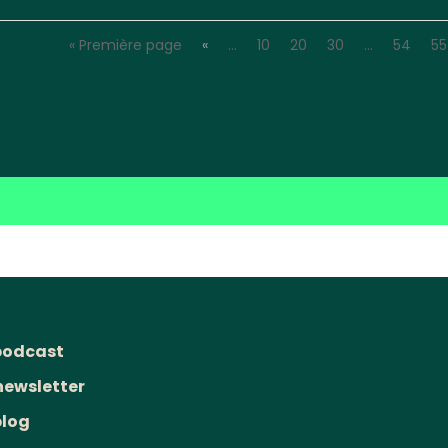
« Première page
«
…
10
20
30
…
54
55
podcast
newsletter
blog