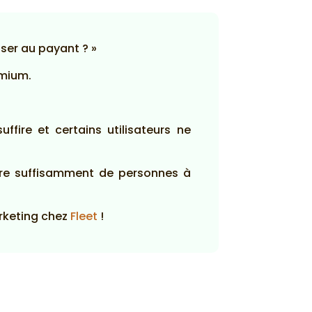
sser au payant ? »
emium.
uffire et certains utilisateurs ne
incre suffisamment de personnes à
arketing chez
Fleet
!