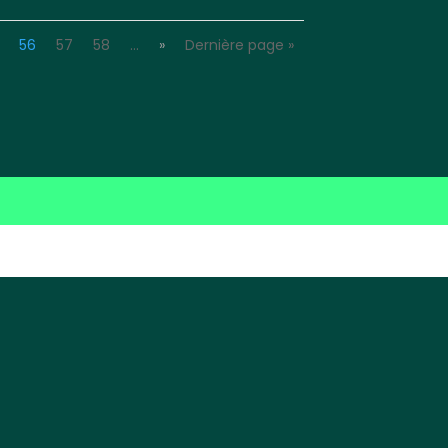
56
57
58
…
»
Dernière page »