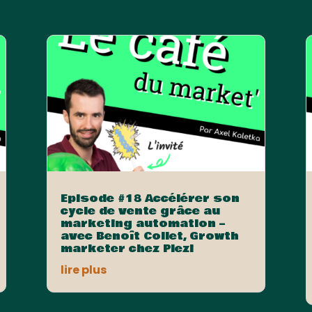
Episode #18 Accélérer son
cycle de vente grâce au
marketing automation –
avec Benoît Collet, Growth
marketer chez Plezi
lire plus