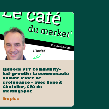
Episode #17 Community-
led-growth : la communauté
comme levier de
croissance – avec Benoît
Chatelier, CEO de
MeltingSpot
lire plus