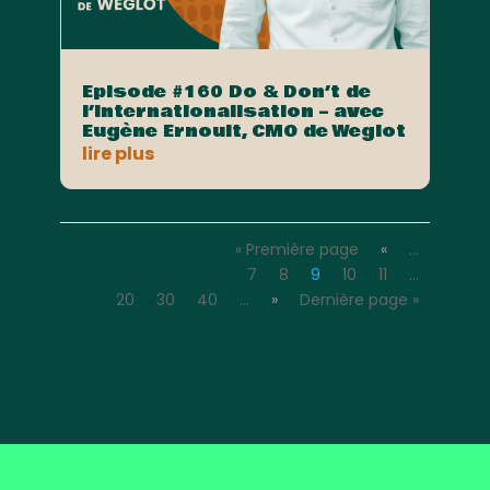
Episode #160 Do & Don’t de
l’internationalisation – avec
Eugène Ernoult, CMO de Weglot
lire plus
« Première page
«
…
7
8
9
10
11
…
20
30
40
…
»
Dernière page »