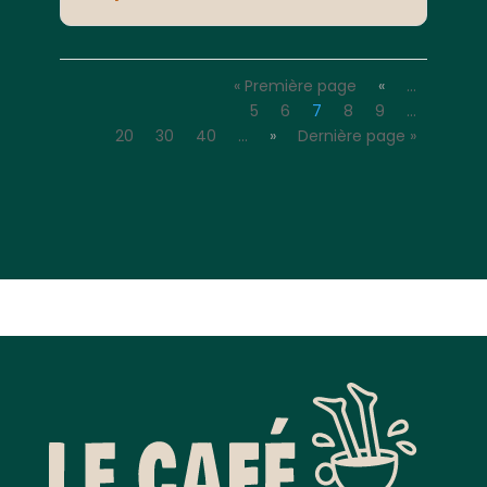
« Première page
«
…
5
6
7
8
9
…
20
30
40
…
»
Dernière page »