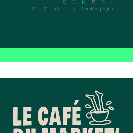
12
13
14
15
16
…
20
30
40
…
»
Dernière page »