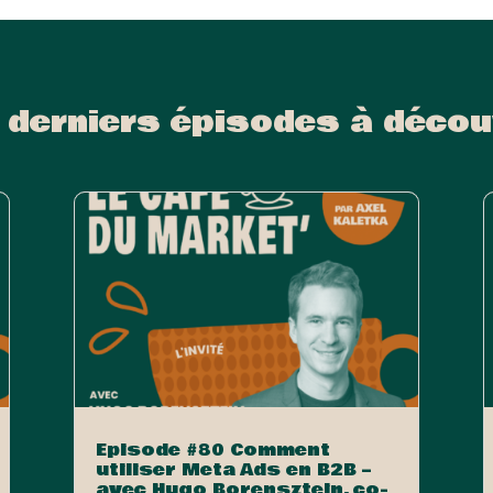
 derniers épisodes à décou
Episode #80 Comment
utiliser Meta Ads en B2B –
avec Hugo Borensztein, co-