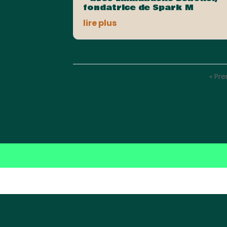
fondatrice de Spark M
lire plus
« Pr