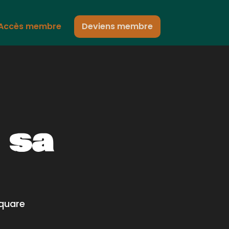
Accès membre
Deviens membre
 sa
quare