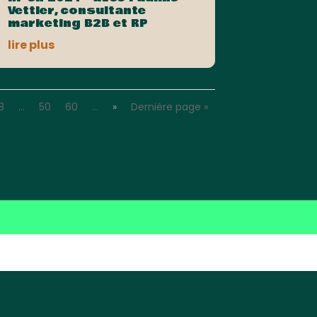
Vettier, consultante
marketing B2B et RP
lire plus
8
…
50
60
…
»
Dernière page »