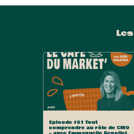
Les
Episode #81 Tout
comprendre au rôle de CMO
– avec Emmanuelle Benoliel,