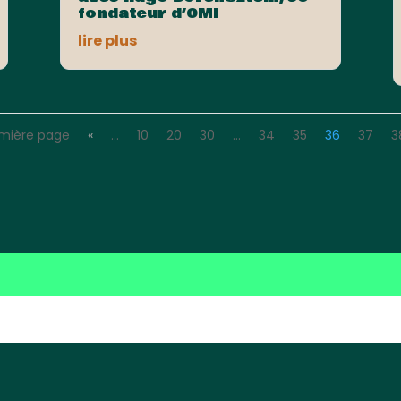
fondateur d’OMI
lire plus
emière page
«
…
10
20
30
…
34
35
36
37
3