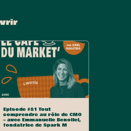
vrir
Episode #81 Tout
comprendre au rôle de CMO
– avec Emmanuelle Benoliel,
fondatrice de Spark M