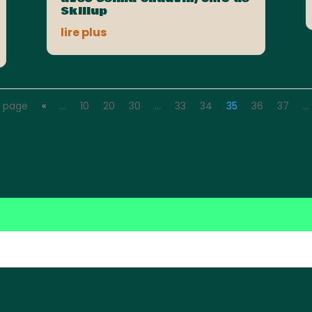
Skillup
lire plus
e page
«
…
10
20
30
…
33
34
35
36
37
…