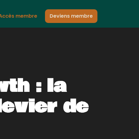
Accès membre
Deviens membre
th : la
evier de