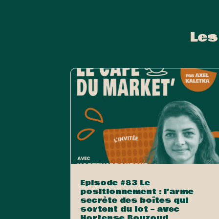
Les
Episode #83 Le
positionnement : l’arme
secrète des boîtes qui
sortent du lot – avec
Hortense Bouzoud,