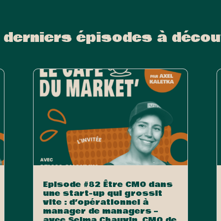
 derniers épisodes à décou
Episode #82 Être CMO dans
une start-up qui grossit
vite : d’opérationnel à
manager de managers –
avec Selma Chauvin, CMO de