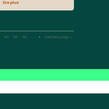
lire plus
40
50
60
…
»
Dernière page »