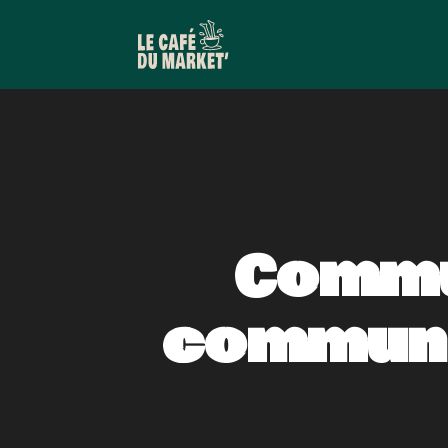
Commun
communa