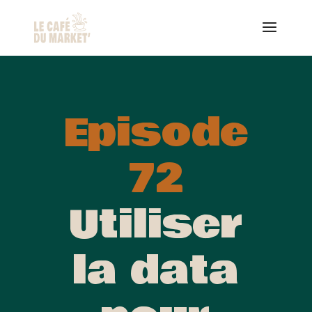
Episode
72
Utiliser
la data