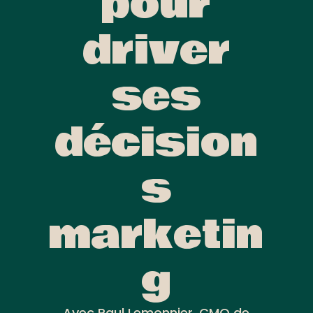
pour
driver
ses
décision
s
marketin
g
Avec Paul Lemonnier, CMO de