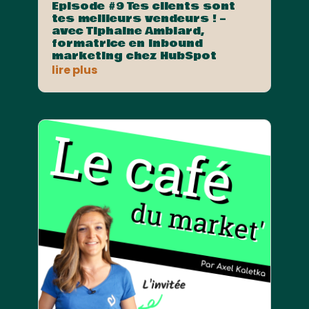
Episode #9 Tes clients sont
tes meilleurs vendeurs ! –
avec Tiphaine Amblard,
formatrice en Inbound
marketing chez HubSpot
lire plus