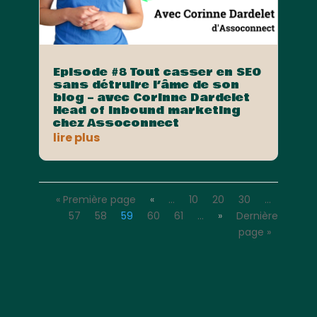
Episode #8 Tout casser en SEO
sans détruire l’âme de son
blog – avec Corinne Dardelet
Head of Inbound marketing
chez Assoconnect
lire plus
« Première page
«
…
10
20
30
…
57
58
59
60
61
…
»
Dernière
page »