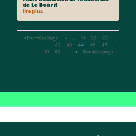
de Le Board
lire plus
« Première page
«
…
10
20
30
…
42
43
44
45
46
…
50
60
…
»
Dernière page »