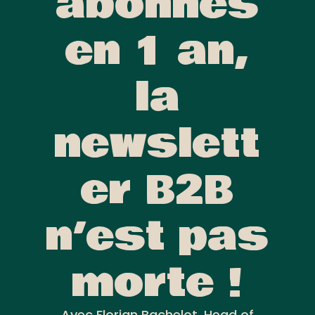
abonnés
en 1 an,
la
newslett
er B2B
n’est pas
morte !
Avec Florian Bachelot, Head of