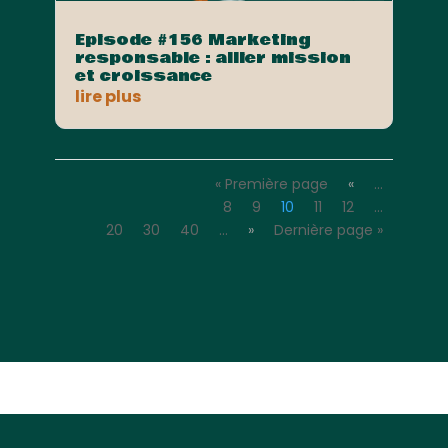
Episode #156 Marketing
responsable : allier mission
et croissance
lire plus
« Première page
«
…
8
9
10
11
12
…
20
30
40
…
»
Dernière page »