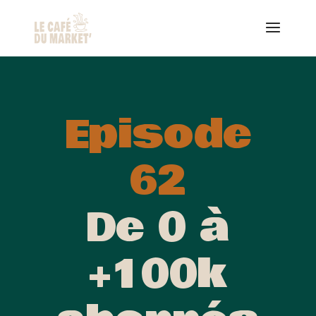
Episode
62
De 0 à
+100k