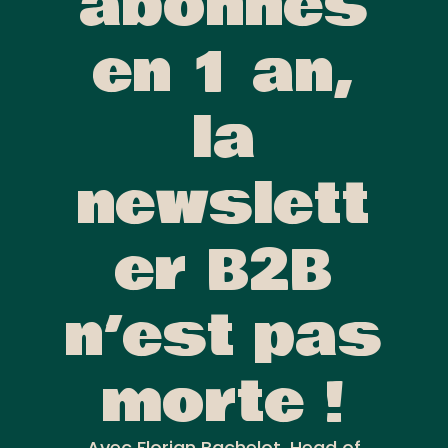
abonnés
en 1 an,
la
newslett
er B2B
n’est pas
morte !
Avec Florian Bachelot, Head of