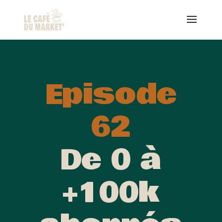
Episode
62
De 0 à
+100k