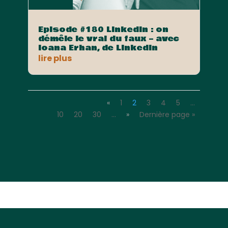
Episode #180 LinkedIn : on
démêle le vrai du faux – avec
Ioana Erhan, de LinkedIn
lire plus
«
1
2
3
4
5
…
10
20
30
…
»
Dernière page »