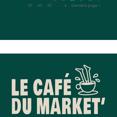
30
40
50
…
»
Dernière page »