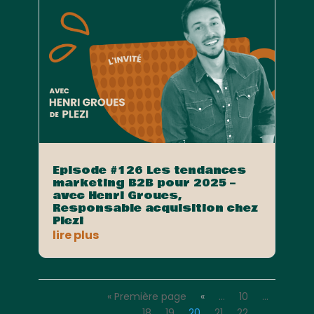
Episode #126 Les tendances
marketing B2B pour 2025 –
avec Henri Groues,
Responsable acquisition chez
Plezi
lire plus
« Première page
«
…
10
…
18
19
20
21
22
…