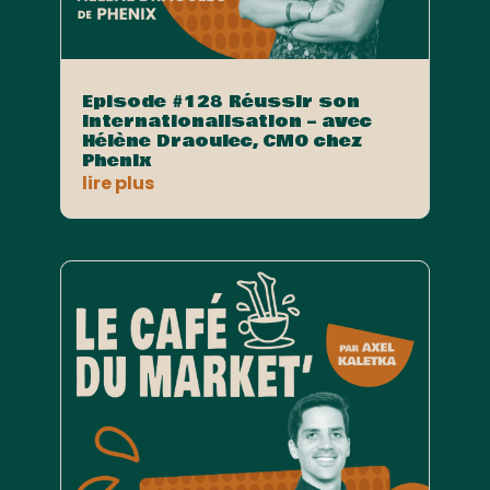
Episode #128 Réussir son
internationalisation – avec
Hélène Draoulec, CMO chez
Phenix
lire plus