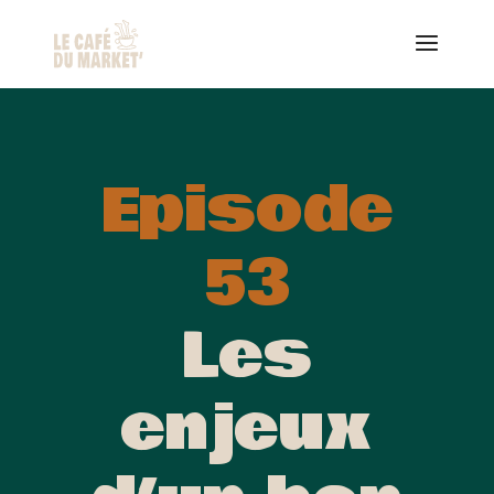
Episode
53
Les
enjeux