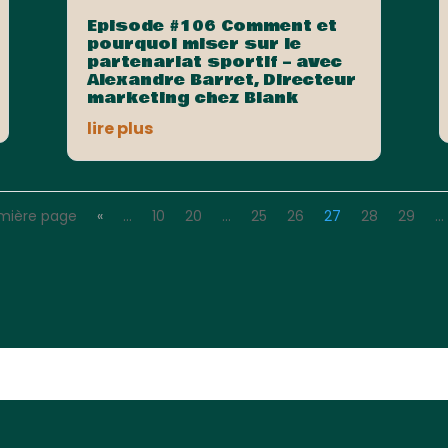
Episode #106 Comment et
pourquoi miser sur le
partenariat sportif – avec
Alexandre Barret, Directeur
marketing chez Blank
lire plus
emière page
«
…
10
20
…
25
26
27
28
29
…