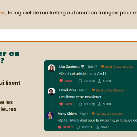
ezi
, le logiciel de marketing automation français pour 
er en
?
i lisent
e les
lleures
.