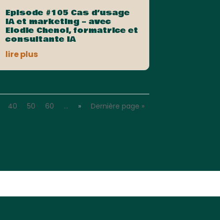
Episode #105 Cas d’usage
IA et marketing – avec
Elodie Chenol, formatrice et
consultante IA
lire plus
40
50
60
…
»
Dernière page »