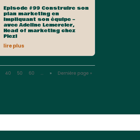
Episode #99 Construire son
plan marketing en
impliquant son équipe –
avec Adeline Lemercier,
Head of marketing chez
Plezi
lire plus
40
50
60
…
»
Dernière page »