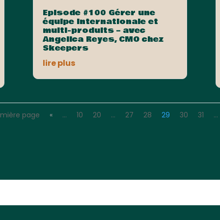
Episode #100 Gérer une
équipe internationale et
multi-produits – avec
Angelica Reyes, CMO chez
Skeepers
lire plus
emière page
«
…
10
20
…
27
28
29
30
31
…