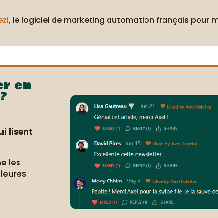
ezi
, le logiciel de marketing automation français pour 
er en
?
i lisent
e les
lleures
.