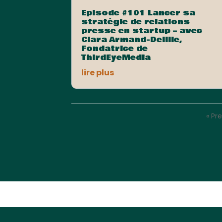
Episode #101 Lancer sa
stratégie de relations
presse en startup – avec
Clara Armand-Delille,
Fondatrice de
ThirdEyeMedia
lire plus
« Pr