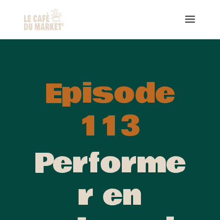
Episode
113
Performe
r en