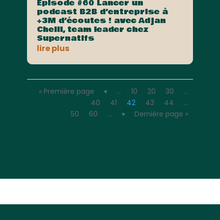
Episode #60 Lancer un
podcast B2B d’entreprise à
+3M d’écoutes ! avec Adjan
Chelil, team leader chez
Supernatifs
lire plus
« Première page
«
…
10
20
30
…
40
41
42
43
44
…
50
60
…
»
Dernière page »