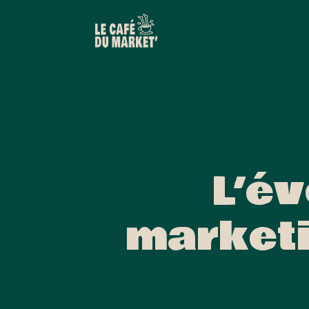
L’év
marketi