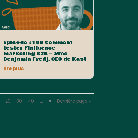
Episode #169 Comment
tester l’influence
marketing B2B – avec
Benjamin Fredj, CEO de Kast
lire plus
20
30
40
…
»
Dernière page »