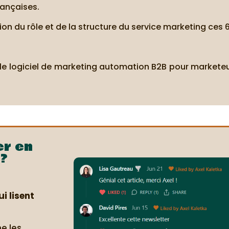
rançaises.
ution du rôle et de la structure du service marketing ces
 le logiciel de marketing automation B2B pour markete
er en
?
i lisent
e les