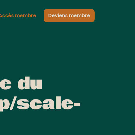
Accès membre
Deviens membre
le du
p/scale-