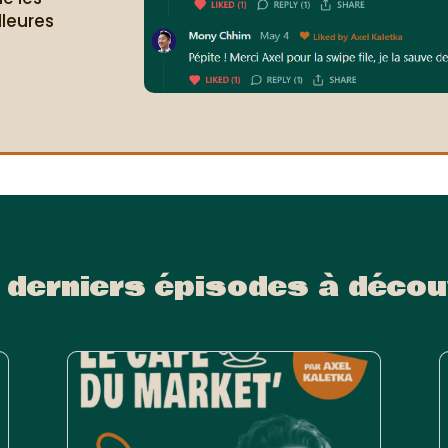
lleures
.
 derniers épisodes à décou