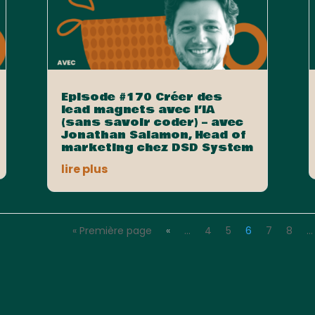
Episode #170 Créer des
lead magnets avec l’IA
(sans savoir coder) – avec
Jonathan Salamon, Head of
marketing chez DSD System
lire plus
« Première page
«
…
4
5
6
7
8
…