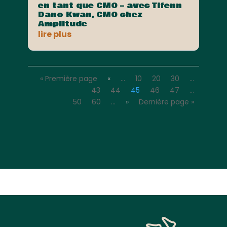
en tant que CMO – avec Tifenn
Dano Kwan, CMO chez
Amplitude
lire plus
« Première page
«
…
10
20
30
…
43
44
45
46
47
…
50
60
…
»
Dernière page »