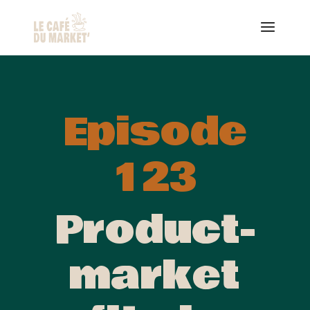
Episode
123
Product-
market