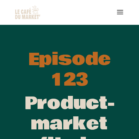
Episode
123
Product-
market