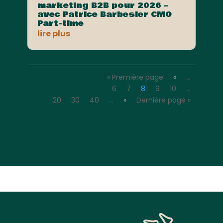
marketing B2B pour 2026 –
avec Patrice Barbesier CMO
Part-time
lire plus
« Première page
«
…
6
7
8
9
10
…
20
30
40
…
»
Dernière page »