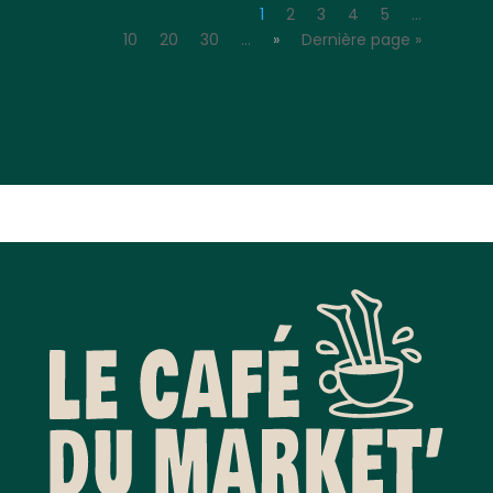
1
2
3
4
5
…
10
20
30
…
»
Dernière page »