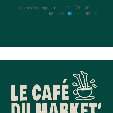
« Première page
«
…
10
20
30
…
58
59
60
61
62
»