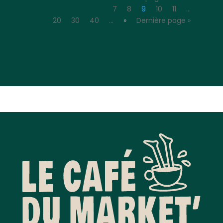
7
8
9
10
11
…
20
30
40
…
»
Dernière page »