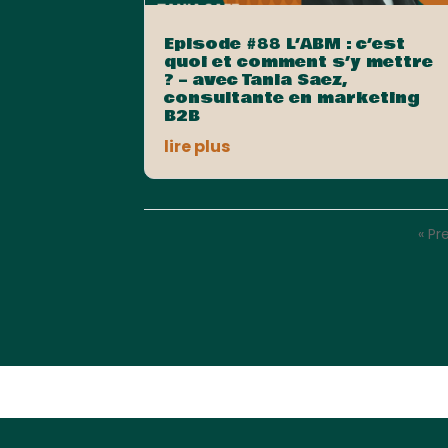
Episode #88 L’ABM : c’est
quoi et comment s’y mettre
? – avec Tania Saez,
consultante en marketing
B2B
lire plus
« Pr