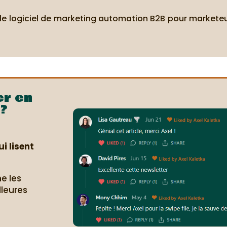
 le logiciel de marketing automation B2B pour markete
er en
?
i lisent
e les
lleures
.