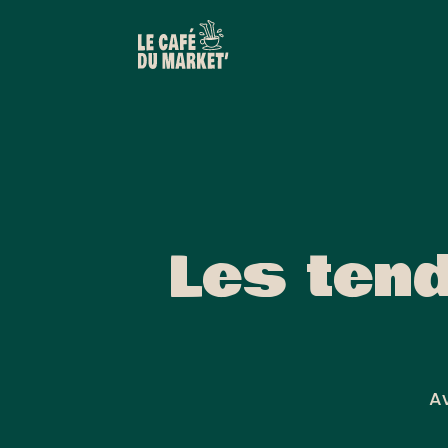
Les ten
Av