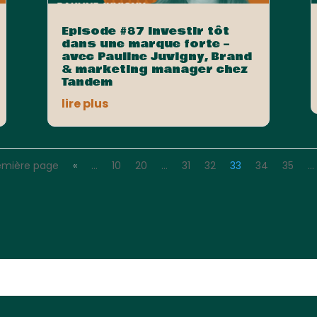
Episode #87 Investir tôt
dans une marque forte –
avec Pauline Juvigny, Brand
& marketing manager chez
Tandem
lire plus
emière page
«
…
10
20
…
31
32
33
34
35
…