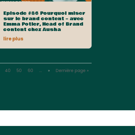
Episode #86 Pourquoi miser
sur le brand content – avec
Emma Potier, Head of Brand
content chez Ausha
lire plus
40
50
60
…
»
Dernière page »