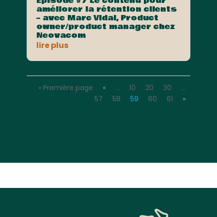
Episode #7 Le contenu pour
améliorer la rétention clients
– avec Marc Vidal, Product
owner/product manager chez
Neovacom
lire plus
« Première page
«
…
10
20
30
…
57
58
59
60
61
»