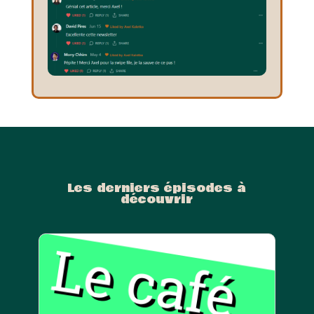
Les derniers épisodes à
découvrir