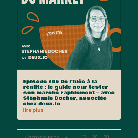
Episode #65 De l’idée à la
réalité : le guide pour tester
son marché rapidement – avec
Stéphanie Docher, associée
chez deux.io
lire plus
« Première page
«
…
10
20
30
…