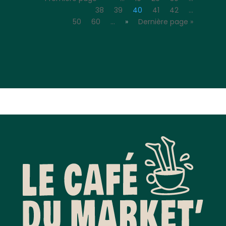
38
39
40
41
42
…
50
60
…
»
Dernière page »