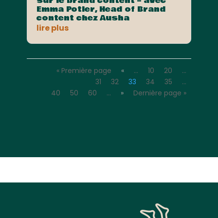
sur le brand content – avec
Emma Potier, Head of Brand
content chez Ausha
lire plus
« Première page
«
…
10
20
…
31
32
33
34
35
…
40
50
60
…
»
Dernière page »