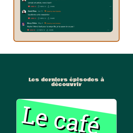
Les derniers épisodes à
découvrir