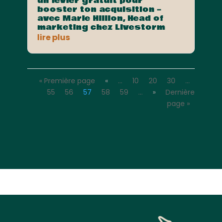
un levier gratuit pour
booster ton acquisition –
avec Marie Hillion, Head of
marketing chez Livestorm
lire plus
« Première page
«
…
10
20
30
…
55
56
57
58
59
…
»
Dernière
page »