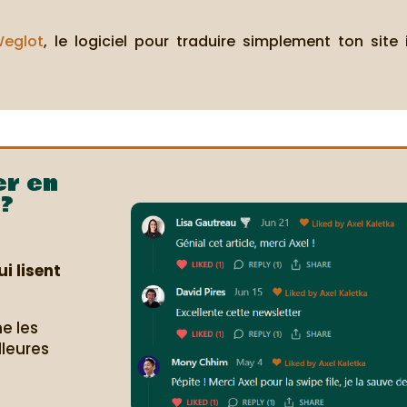
eglot
, le logiciel pour traduire simplement ton site
er en
?
i lisent
e les
lleures
.