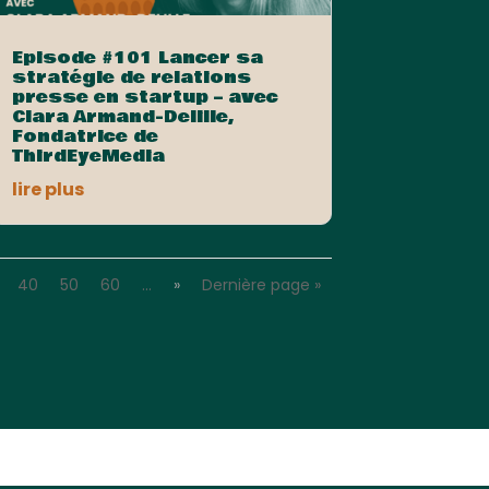
Episode #101 Lancer sa
stratégie de relations
presse en startup – avec
Clara Armand-Delille,
Fondatrice de
ThirdEyeMedia
lire plus
40
50
60
…
»
Dernière page »