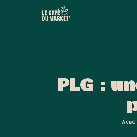
PLG : u
p
Avec 