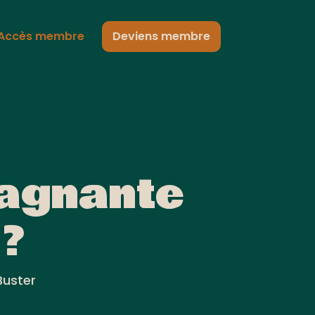
Accès membre
Deviens membre
gagnante
 ?
Buster