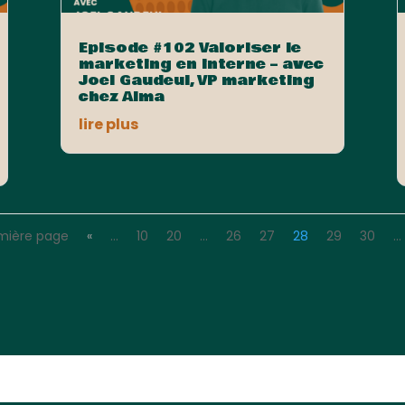
Episode #102 Valoriser le
marketing en interne – avec
Joel Gaudeul, VP marketing
chez Alma
lire plus
emière page
«
…
10
20
…
26
27
28
29
30
…