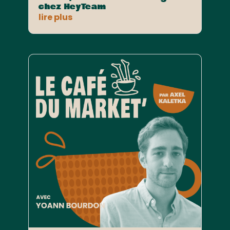
chez HeyTeam
lire plus