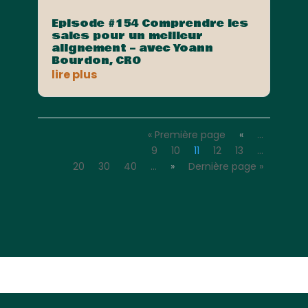
Episode #154 Comprendre les
sales pour un meilleur
alignement – avec Yoann
Bourdon, CRO
lire plus
« Première page
«
…
9
10
11
12
13
…
20
30
40
…
»
Dernière page »