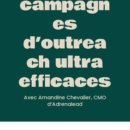
campagn
es
d’outrea
ch ultra
efficaces
Avec Amandine Chevalier, CMO
d’Adrenalead