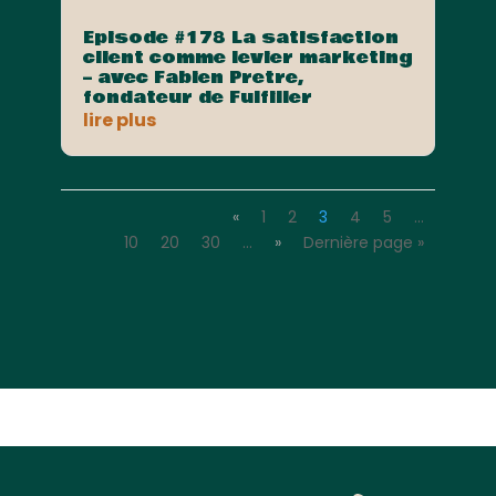
Episode #178 La satisfaction
client comme levier marketing
– avec Fabien Pretre,
fondateur de Fulfiller
lire plus
«
1
2
3
4
5
…
10
20
30
…
»
Dernière page »