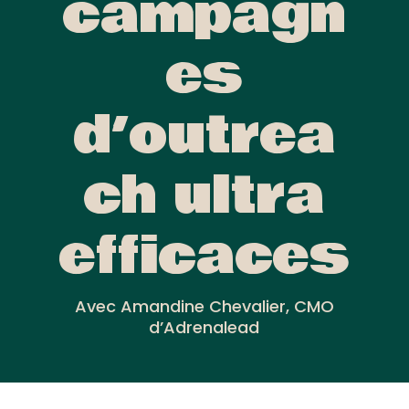
campagn
es
d’outrea
ch ultra
efficaces
Avec Amandine Chevalier, CMO
d’Adrenalead