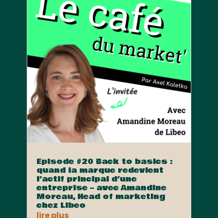
Episode #20 Back to basics :
quand la marque redevient
l’actif principal d’une
entreprise – avec Amandine
Moreau, Head of marketing
chez Libeo
lire plus