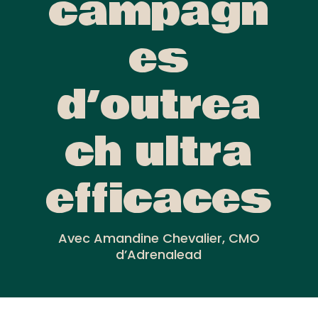
campagn
es
d’outrea
ch ultra
efficaces
Avec Amandine Chevalier, CMO
d’Adrenalead