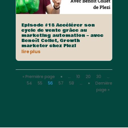
Episode #18 Accélérer son
cycle de vente grâce au
marketing automation – avec
Benoît Collet, Growth
marketer chez Plezi
lire plus
« Première page
«
…
10
20
30
…
54
55
56
57
58
…
»
Dernière
page »