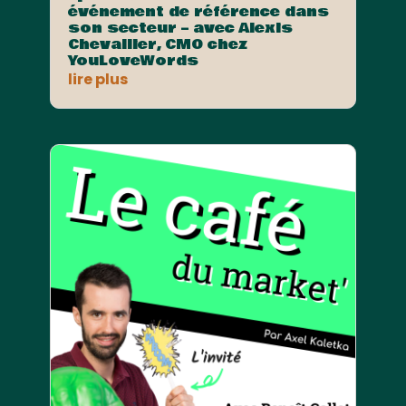
événement de référence dans
son secteur – avec Alexis
Chevallier, CMO chez
YouLoveWords
lire plus