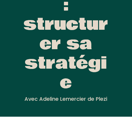
:
structur
er sa
stratégi
e
Avec Adeline Lemercier de Plezi