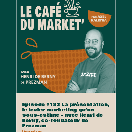
Episode #182 La présentation,
le levier marketing qu’on
sous-estime – avec Henri de
Berny, co-fondateur de
Prezman
lire plus