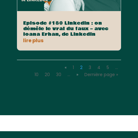
Episode #180 LinkedIn : on
démêle le vrai du faux – avec
Ioana Erhan, de LinkedIn
lire plus
«
1
2
3
4
5
…
10
20
30
…
»
Dernière page »