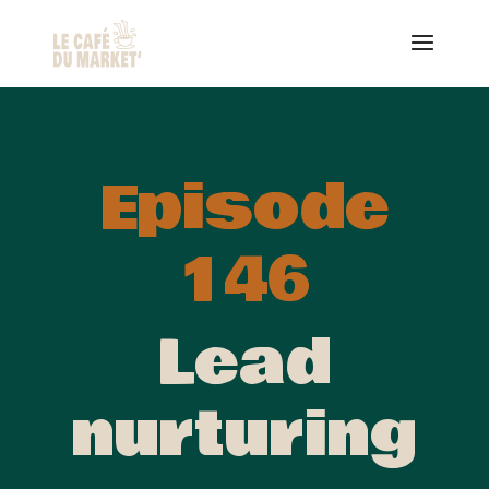
Episode
146
Lead
nurturing