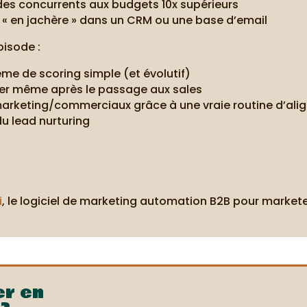
à des concurrents aux budgets 10x supérieurs
ds « en jachère » dans un CRM ou une base d’email
pisode :
e de scoring simple (et évolutif)
urer même après le passage aux sales
 marketing/commerciaux grâce à une vraie routine d’al
u lead nurturing
i
, le logiciel de marketing automation B2B pour markete
er en