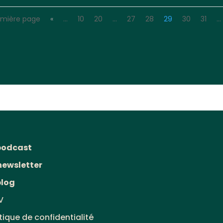
emière page
«
…
10
20
…
27
28
29
30
31
…
podcast
newsletter
blog
V
itique de confidentialité