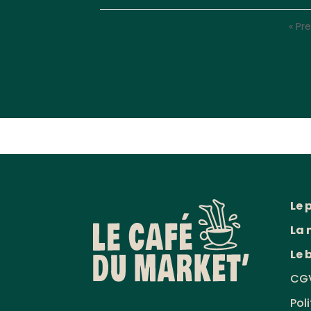
« Pr
Le 
La 
Le 
CG
Pol