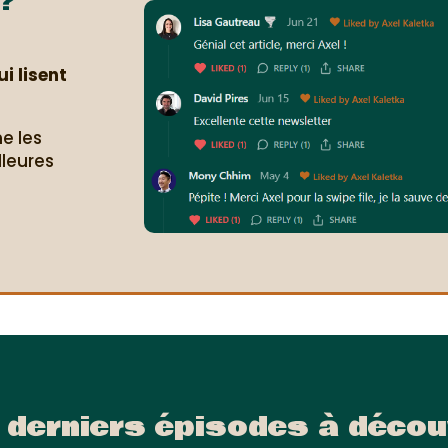
?
i lisent
e les
lleures
.
 derniers épisodes à décou