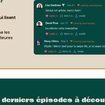
?
i lisent
e les
lleures
.
 derniers épisodes à décou