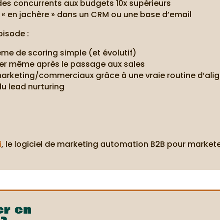
à des concurrents aux budgets 10x supérieurs
ds « en jachère » dans un CRM ou une base d’email
pisode :
e de scoring simple (et évolutif)
urer même après le passage aux sales
 marketing/commerciaux grâce à une vraie routine d’al
u lead nurturing
i
, le logiciel de marketing automation B2B pour markete
er en