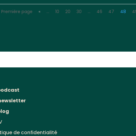
« Première page
«
…
10
20
30
…
46
47
48
4
podcast
newsletter
blog
V
itique de confidentialité