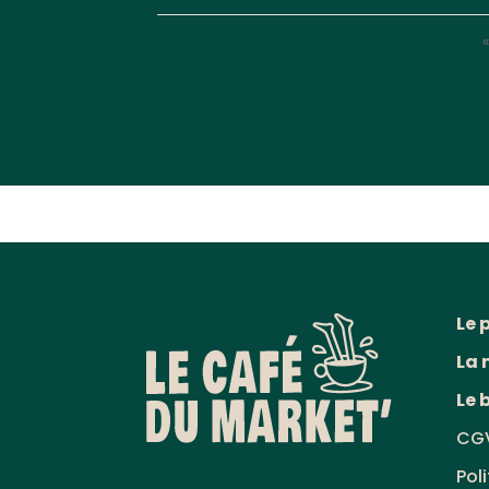
Le 
La 
Le 
CG
Pol