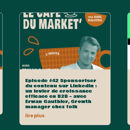
Episode #42 Sponsoriser
du contenu sur LinkedIn :
un levier de croissance
efficace en B2B – avec
Erwan Gauthier, Growth
manager chez folk
lire plus